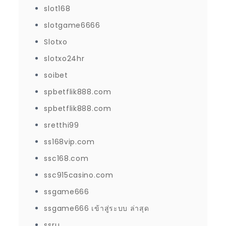
slot168
slotgame6666
Slotxo
slotxo24hr
soibet
spbetflik888.com
spbetflik888.com
sretthi99
ss168vip.com
ssc168.com
ssc915casino.com
ssgame666
ssgame666 เข้าสู่ระบบ ล่าสุด
ssru