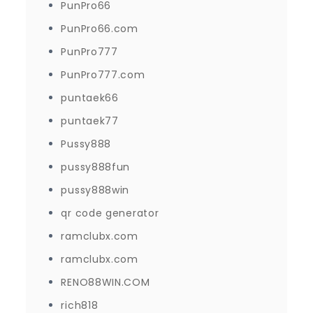
PunPro66
PunPro66.com
PunPro777
PunPro777.com
puntaek66
puntaek77
Pussy888
pussy888fun
pussy888win
qr code generator
ramclubx.com
ramclubx.com
RENO88WIN.COM
rich818