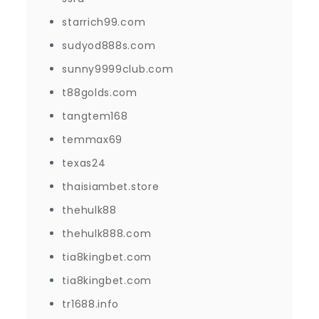
starrich99.com
sudyod888s.com
sunny9999club.com
t88golds.com
tangtem168
temmax69
texas24
thaisiambet.store
thehulk88
thehulk888.com
tia8kingbet.com
tia8kingbet.com
tr1688.info