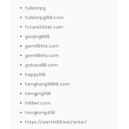
fullslotpg
fullslotpg168.com
future24bet.com
gaojing888
gem99ths.com
gem99ths.com
gobaza88.com
happy168
hengheng9899.com
hengjing168
hi6bet.com
hongkong456
https://sretthi99.bet/enter/