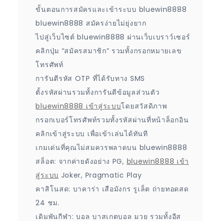
ขั้นตอนการสมัครและเข้าระบบ bluewin8888
bluewin8888 สมัครง่ายไม่ยุ่งยาก
ไปสู่เว็บไซต์ bluewin8888 ผ่านเว็บเบราว์เซอร์
คลิกปุ่ม “สมัครสมาชิก” รวมทั้งกรอกหมายเลข
โทรศัพท์
การันตีรหัส OTP ที่ได้รับทาง SMS
ตั้งรหัสผ่านรวมทั้งการันตีข้อมูลส่วนตัว
bluewin8888 เข้าสู่ระบบ
โดยสวัสดิภาพ
กรอกเบอร์โทรศัพท์รวมทั้งรหัสผ่านที่หน้าล็อกอิน
คลิกเข้าสู่ระบบ เพื่อเข้าเล่นได้ทันที
เกมเด่นที่คุณไม่สมควรพลาดบน bluewin8888
สล็อต: จากค่ายดังอย่าง PG,
bluewin8888 เข้า
สู่ระบบ
Joker, Pragmatic Play
คาสิโนสด: บาคาร่า เสือมังกร รูเล็ต ถ่ายทอดสด
24 ชม.
เดิมพันกีฬา: บอล บาสเกตบอล มวย รวมทั้งอีส