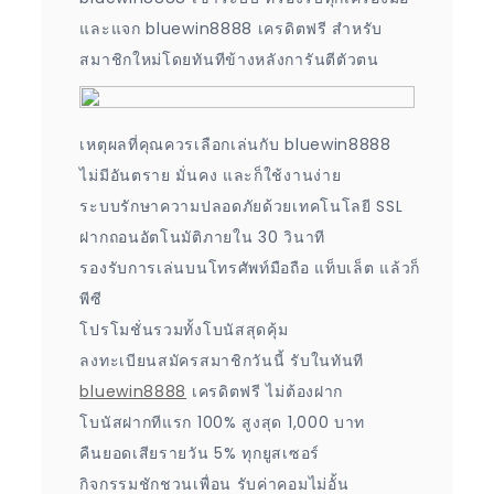
และแจก bluewin8888 เครดิตฟรี สำหรับ
สมาชิกใหม่โดยทันทีข้างหลังการันตีตัวตน
เหตุผลที่คุณควรเลือกเล่นกับ bluewin8888
ไม่มีอันตราย มั่นคง และก็ใช้งานง่าย
ระบบรักษาความปลอดภัยด้วยเทคโนโลยี SSL
ฝากถอนอัตโนมัติภายใน 30 วินาที
รองรับการเล่นบนโทรศัพท์มือถือ แท็บเล็ต แล้วก็
พีซี
โปรโมชั่นรวมทั้งโบนัสสุดคุ้ม
ลงทะเบียนสมัครสมาชิกวันนี้ รับในทันที
bluewin8888
เครดิตฟรี ไม่ต้องฝาก
โบนัสฝากทีแรก 100% สูงสุด 1,000 บาท
คืนยอดเสียรายวัน 5% ทุกยูสเซอร์
กิจกรรมชักชวนเพื่อน รับค่าคอมไม่อั้น