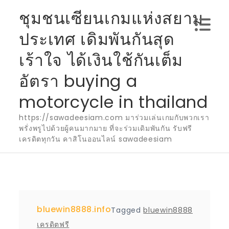
Skip
ชุมชนเซียนเกมแห่งสยาม
to
ประเทศ เดิมพันกันสุด
content
เร้าใจ ได้เงินใช้กันเต็ม
อัตรา buying a
motorcycle in thailand
https://sawadeesiam.com มาร่วมเล่นเกมกับพวกเรา
พรั่งพรูไปด้วยผู้คนมากมาย ที่จะร่วมเดิมพันกัน รับฟรี
เครดิตทุกวัน คาสิโนออนไลน์ sawadeesiam
bluewin8888.info
Tagged
bluewin8888
เครดิตฟรี