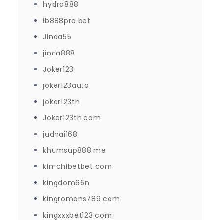
hydra888
ib888pro.bet
Jinda55
jinda888
Joker123
joker123auto
joker123th
Joker123th.com
judhai168
khumsup888.me
kimchibetbet.com
kingdom66n
kingromans789.com
kingxxxbet123.com