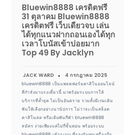
Bluewin8888 เครดิตฟรี
31 ตุลาคม Bluewin8888
เครดิตฟรี เว็บเดียวจบ เล่น
ได้ทุกแนวฝากถอนเองได้ทุก
เวลาโบนัสเข้าบ่อยมาก
Top 49 By Jacklyn
bluewin8888 เป็นแพลตฟอร์มคาสิโนออนไลน์
ที่กำลังมาแรงเดี๋ยวนี้ มาพร้อมระบบการให้
บริการที่ล้ำยุค ไม่เป็นอันตราย รวมทั้งมีเกมเดิม
พันให้เลือกอย่างนานัปการ ไม่ว่าจะเป็นสล็อต
คาสิโนสด หรือเดิมพันกีฬา bluewin8888
สมัคร ง่ายเพียงแค่ไม่กี่ขั้นตอน พร้อมระบบ
bluewin8888 เข้าระบบ ที่รองรับทุกเครื่องมือ