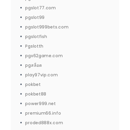
pgslot77.com
pgslot99
pgslot999bets.com
pgslotfish
Pgslotth
pgx62game.com
pgสล็อต
play97vip.com
pokbet
pokbet88
power999.net
premium66.info
proded888x.com