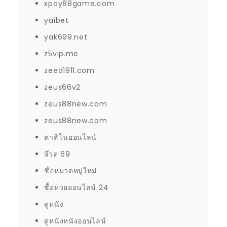
xpay88game.com
yaibet
yak699.net
z5vip.me
zeed1911.com
zeus66v2
zeus88new.com
zeus88new.com
คาสิโนออนไลน์
จ๊วด 69
ชื่อหมวดหมู่ใหม่
ซื้อหวยออนไลน์ 24
ดูหนัง
ดูหนังหนังออนไลน์