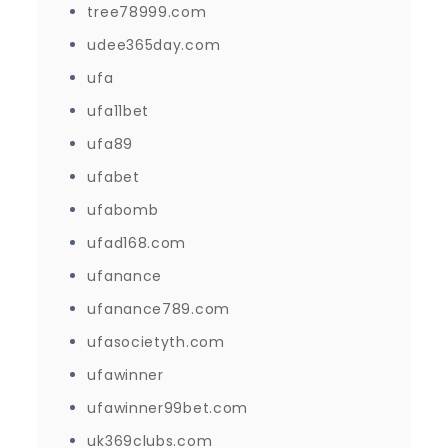
tree78999.com
udee365day.com
ufa
ufa11bet
ufa89
ufabet
ufabomb
ufad168.com
ufanance
ufanance789.com
ufasocietyth.com
ufawinner
ufawinner99bet.com
uk369clubs.com